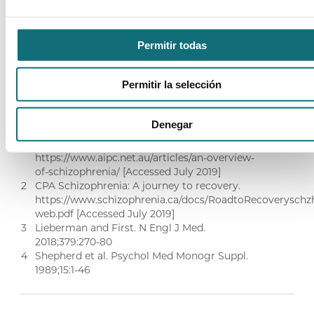
Fig. 2: Shepherd, M. The Natural History of Schizophrenia: A Five-Year
Permitir todas
Follow-up Study of Outcome and Prediction in a Representative Sample
of Schizophrenics, Psychological Medicine Monograph, supplement 15,
1989.
Permitir la selección
Referencias
Denegar
AIPC Overview of Schizophrenia.
https://www.aipc.net.au/articles/an-overview-
of-schizophrenia/ [Accessed July 2019]
CPA Schizophrenia: A journey to recovery.
https://www.schizophrenia.ca/docs/RoadtoRecoveryschz
web.pdf [Accessed July 2019]
Lieberman and First. N Engl J Med.
2018;379:270-80
Shepherd et al. Psychol Med Monogr Suppl.
1989;15:1-46