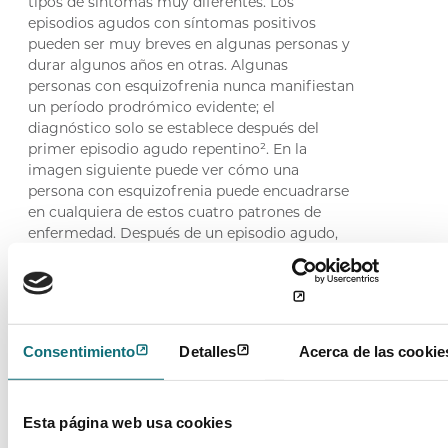
tipos de síntomas muy diferentes. Los
episodios agudos con síntomas positivos
pueden ser muy breves en algunas personas y
durar algunos años en otras. Algunas
personas con esquizofrenia nunca manifiestan
un período prodrómico evidente; el
diagnóstico solo se establece después del
primer episodio agudo repentino². En la
imagen siguiente puede ver cómo una
persona con esquizofrenia puede encuadrarse
en cualquiera de estos cuatro patrones de
enfermedad. Después de un episodio agudo,
una de cada cinco personas nunca volverá a
tener síntomas a lo largo de su vida. En
cambio, cuatro de cada cinco personas
tendrán más episodios agudos en el futuro.
Esto no significa que todos los episodios
Consentimiento
Detalles
Acerca de las cookie
agudos del futuro vayan a tener la misma
intensidad y podría pasar mucho tiempo entre
los episodios.
Esta página web usa cookies