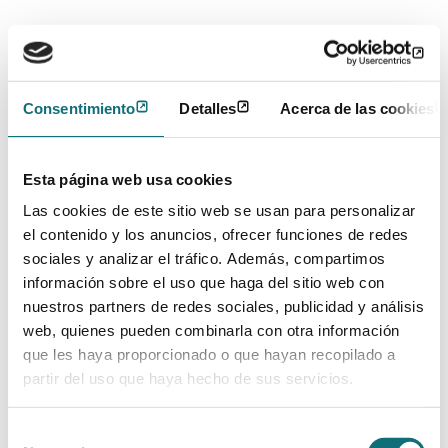
Universidad de Milán, y giró en torno a los avances
en el campo del aprendizaje automático (o
machine learning), una herramienta valiosa que se
utiliza cada vez más en el ámbito de la psiquiatría.
En esencia, el (aprendizaje automático) machine
Consentimiento
Detalles
Acerca de las cookies
learning hace referencia a la capacidad de los
ordenadores para aprender y realizar acciones, sin
estar explícitamente programados para ellas, una
Esta página web usa cookies
vez que se les facilita un conjunto de datos de
experiencia¹. Cabe señalar que, en los últimos
Las cookies de este sitio web se usan para personalizar
años, técnicas como ésta han evolucionado hasta
el contenido y los anuncios, ofrecer funciones de redes
convertirse en herramientas sofisticadas que
sociales y analizar el tráfico. Además, compartimos
tienen la capacidad de facilitar la evaluación
información sobre el uso que haga del sitio web con
psiquiátrica y mejorar nuestros conocimientos
nuestros partners de redes sociales, publicidad y análisis
sobre las enfermedades cerebrales.
web, quienes pueden combinarla con otra información
que les haya proporcionado o que hayan recopilado a
Para explicarlo, el profesor Brambilla presentó un
nuevo enfoque de morfometría de forma
partir del uso que haya hecho de sus servicios.
desarrollado recientemente por su equipo que
combina técnicas de clasificación avanzadas con
Selección
funciones geométricas. Este método ofrece la