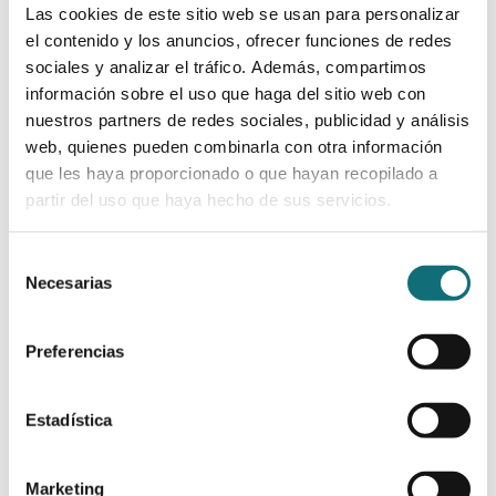
Las cookies de este sitio web se usan para personalizar
esquizofrenia resistente al tratamiento son
el contenido y los anuncios, ofrecer funciones de redes
heterogéneos y multidimensionales, y los médicos
sociales y analizar el tráfico. Además, compartimos
deben tenerlo en cuenta². También hay otros
factores contribuyentes, como el acceso y la
información sobre el uso que haga del sitio web con
continuidad de la asistencia integral, que podrían
nuestros partners de redes sociales, publicidad y análisis
abordarse mediante intervenciones no
web, quienes pueden combinarla con otra información
farmacológicas². Por consiguiente, para tratar
que les haya proporcionado o que hayan recopilado a
adecuadamente la ERT y obtener los mejores
partir del uso que haya hecho de sus servicios.
resultados posibles hay que tener en cuenta
todos estos aspectos en la vía asistencial general.
Selección
Necesarias
de
consentimiento
Preferencias
Antidepresivos y
antipsicóticos: una
Estadística
combinación útil
Marketing