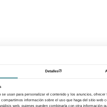
de señales de alerta más comunes incluyen:
ansos ni vacaciones
 o expectativas poco realistas
 el trabajo
por parte de los gerentes o compañeros de traba
ivo o de alta presión
Detalles
A
incertidumbre en el trabajo
s
 objetivos laborales
b se usan para personalizar el contenido y los anuncios, ofrecer
mpensa por el esfuerzo
s, compartimos información sobre el uso que haga del sitio web 
 análisis web, quienes pueden combinarla con otra información q