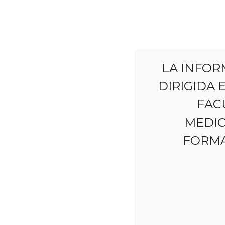
Reportar reacciones adversas
Esquizofrenia
LA INFOR
DIRIGIDA
FAC
MEDIC
FORMA
World Mental
Day 2024