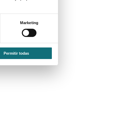
de color según tu situación y
Marketing
. Te sientes
s, y gestionas
do cosas que
buscar apoyo,
Permitir todas
sentir algunos
ién puedes
ar muchas
 luz roja,
os factores de
 como reducir