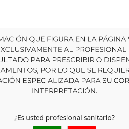
Experimente
Educación
Nuestro
nuestro
y
MACIÓN QUE FIGURA EN LA PÁGINA
Producto
producto
Recursos
 EXCLUSIVAMENTE AL PROFESIONAL 
ULTADO PARA PRESCRIBIR O DISPE
AMENTOS, POR LO QUE SE REQUIE
CIÓN ESPECIALIZADA PARA SU CO
INTERPRETACIÓN.
 Health
¿Qué 
los f
¿Es usted profesional sanitario?
¿Cóm